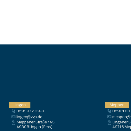
Lingen
Meppen
0591 9 12 39-0
05931 88
lingen@vvp.de
meppen@v
Meppener Straße 145
Lingener S
49808
Lingen (Ems)
49716
 Me