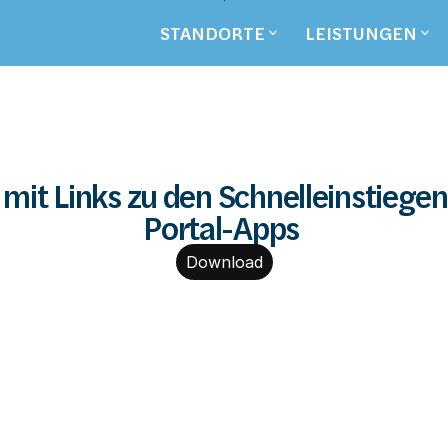
Zum
Hauptinhalt
STANDORTE
LEISTUNGEN
springen
mit Links zu den Schnelleinstiegen 
Portal-Apps 
Download