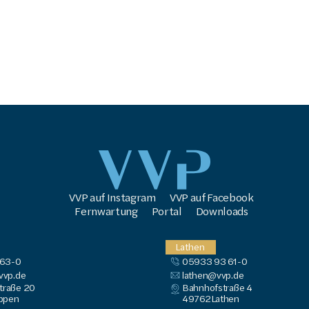
VVP auf Instagram
VVP auf Facebook
Fernwartung
Portal
Downloads
Lathen
 63-0
05933 93 61-0
vp.de
lathen@vvp.de
traße 20
Bahnhofstraße 4
ppen
49762
Lathen