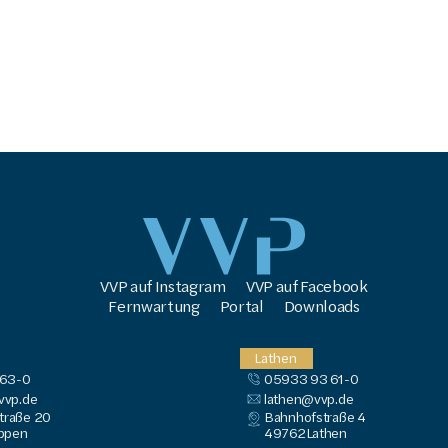
VVP auf Instagram
VVP auf Facebook
Fernwartung
Portal
Downloads
Lathen
 63-0
05933 93 61-0
vp.de
lathen@vvp.de
traße 20
Bahnhofstraße 4
ppen
49762
Lathen