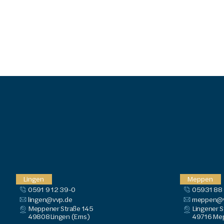
Lingen
Meppen
0591 9 12 39-0
05931 88
lingen@vvp.de
meppen@v
Meppener Straße 145
Lingener S
49808
Lingen (Ems)
49716
 Me