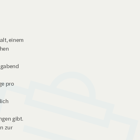
lt, einem 
hen 
igabend 
e pro 
ich 
gen gibt. 
 zur 