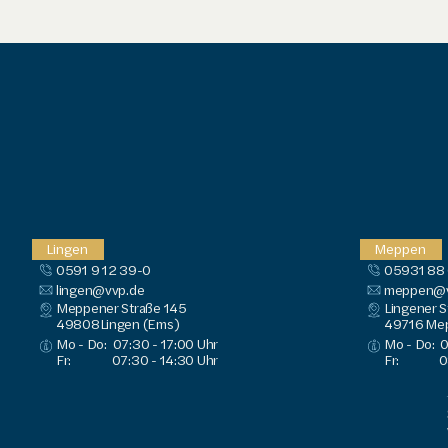
Lingen
Meppen
0591 9 12 39-0
05931 88
lingen@vvp.de
meppen@v
Meppener Straße 145
Lingener S
49808
Lingen (Ems)
49716
 Me
Mo - Do:
07:30 - 17:00 Uhr
Mo - Do:
0
Fr:
07:30 - 14:30 Uhr
Fr:
0