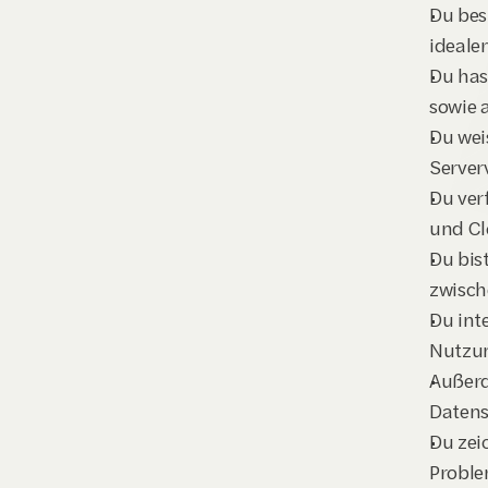
Du bes
ideale
Du has
sowie 
Du wei
Server
Du ver
und Cl
Du bis
zwisch
Du int
Nutzu
Außerd
Datens
Du zei
Proble