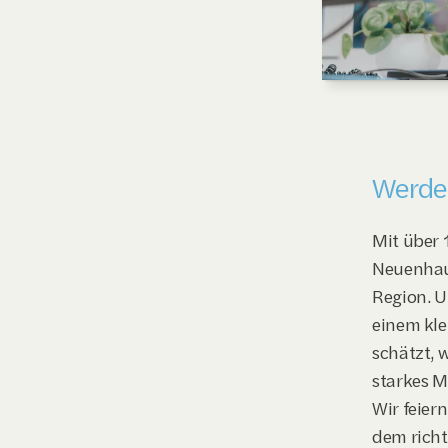
IT-SY
Werde 
Mit über 
Neuenhaus
Region. U
einem kle
schätzt, 
starkes M
Wir feiern
dem richt