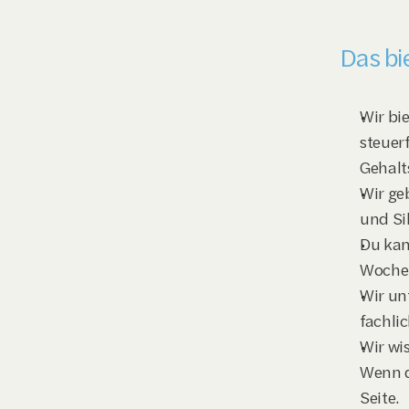
Das bie
Wir bie
steuer
Gehalt
Wir ge
und Sil
Du kann
Woche 
Wir un
fachli
Wir wi
Wenn d
Seite.