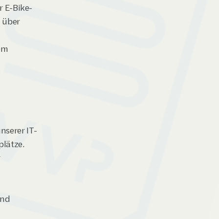
r E-Bike-
über 
em 
serer IT-
plätze.
 
nd 