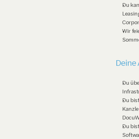
Du kan
Leasin
Corpor
Wir fe
Sommer
Deine 
Du übe
Infras
Du bis
Kanzle
DocuW
Du bist
Softwa