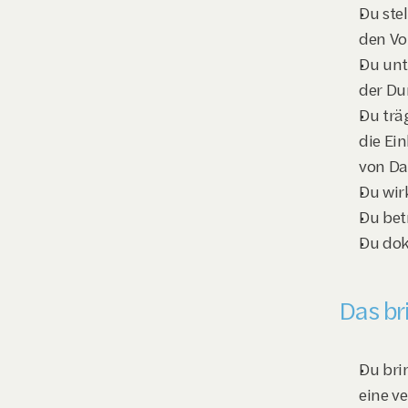
Du ste
den Vo
Du unt
der Du
Du trä
die Ei
von Da
Du wir
Du bet
Du dok
Das br
Du bri
eine ve