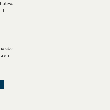
iative.
it 
ne über 
u an 
 