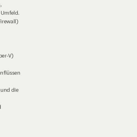
 
n Umfeld.
rewall) 
er-V) 
nflüssen 
und die 
 