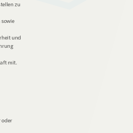
ellen zu 
 sowie 
rheit und 
hrung 
aft mit.
 oder 