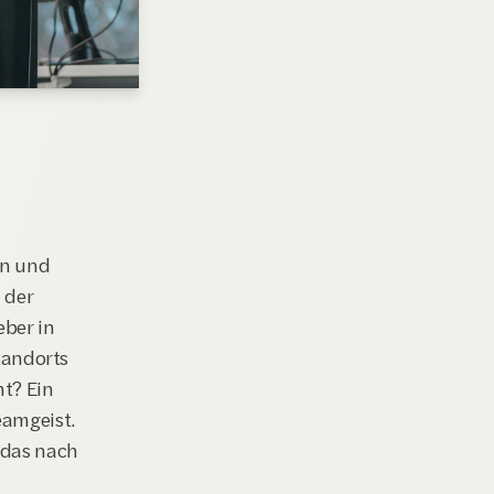
/D)
n und 
der 
ber in 
andorts 
t? Ein 
amgeist. 
 das nach 