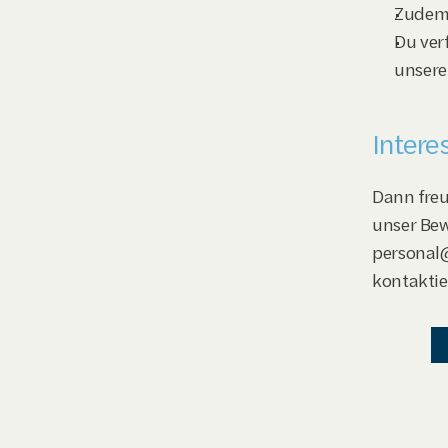
Zudem 
Du ver
unser
Intere
Dann freu
unser Bew
personal@
kontaktie