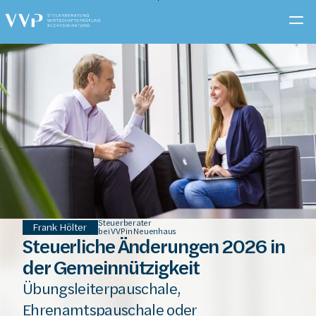
Zum
Hauptinhalt
springen
Steuerberater
Frank Hölter
bei VVP in Neuenhaus
Steuerliche Änderungen 2026 in 
der Gemeinnützigkeit
Übungsleiterpauschale, 
Ehrenamtspauschale oder 